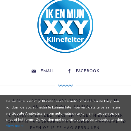
EMAIL
FACEBOOK
BLOG
SYNDROOM VAN KLINEFELTER
UIT MET
De website Ik en mijn Klinefelter verzameld cookies om de knoppen
AUTISME (ASS)
CONTACT
rondom de social media te kunnen laten werken, data te verzamelen
via Google Analystics en om automatisch te kunnen inloggen op de
© ROMANO SANDEE. TEKSTEN MOGEN NIET ZONDER
chat of het forum. Ze worden niet gebruikt voor advertentiedoeleinden.
TOESTEMMING OVERGENOMEN WORDEN. VRAAG ALTIJD
View more
EVEN OF JE ZE MAG GEBRUIKEN.