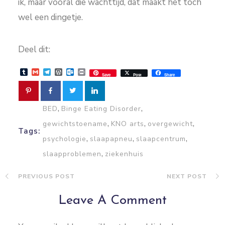
ik, maar vooral die wachttijd, dat maakt het toch
wel een dingetje.
Deel dit:
Tumblr
Gmail
Telegram
WordPress
Outlook.com
Print
Save
Post
Share
,
,
BED
Binge Eating Disorder
,
,
,
gewichtstoename
KNO arts
overgewicht
Tags:
,
,
,
psychologie
slaapapneu
slaapcentrum
,
slaapproblemen
ziekenhuis
PREVIOUS POST
NEXT POST
Leave A Comment