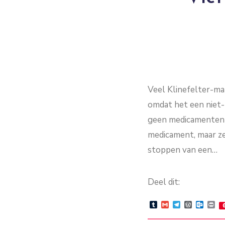
Veel Klinefelter-ma
omdat het een niet-
geen medicamenten g
medicament, maar ze
stoppen van een…
Deel dit:
Tumblr
Gmail
Telegram
WordPre
Outlo
Pr