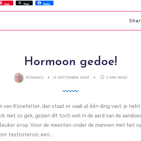
ss
ok.com
int
Save
Post
Share
Sha
Hormoon gedoe!
ROMANO
13 SEPTEMBER 2020
3
MIN READ
van Klinefelter, dan staat er vaak al één ding vast: je he
 niet zo gek, gezien dit toch wel in de aard van de aandoen
l leuker erop. Voor de meesten onder de mannen met het 
voor testosteron, een…