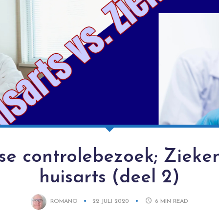
kse controlebezoek; Zieken
huisarts (deel 2)
ROMANO
22 JULI 2020
6
MIN READ