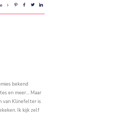
re
remies bekend
sites en meer… Maar
van Klinefelter is
eken. Ik kijk zelf