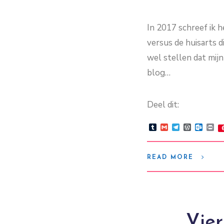
In 2017 schreef ik h
versus de huisarts d
wel stellen dat mijn 
blog…
Deel dit:
Tumblr
Gmail
Telegram
WordPre
Outlo
Pr
READ MORE
Vier