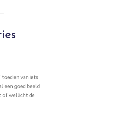
ties
 toedien van iets
 al een goed beeld
t of wellicht de