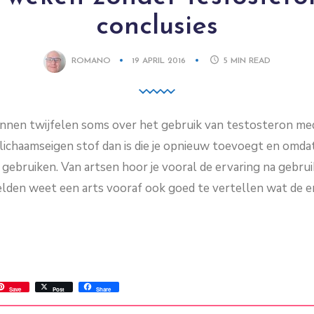
conclusies
ROMANO
19 APRIL 2016
5
MIN READ
nnen twijfelen soms over het gebruik van testosteron medi
lichaamseigen stof dan is die je opnieuw toevoegt en omda
ebruiken. Van artsen hoor je vooral de ervaring na gebrui
lden weet een arts vooraf ook goed te vertellen wat de erv
ss
ok.com
int
Save
Post
Share