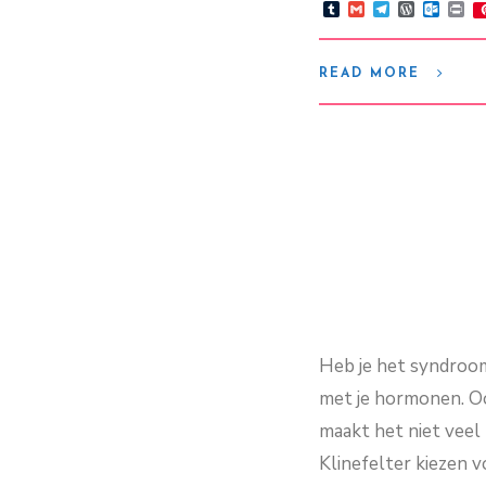
Tumblr
Gmail
Telegram
WordPre
Outlo
Pr
READ MORE
Heb je het syndroom 
met je hormonen. Ook
maakt het niet vee
Klinefelter kiezen 