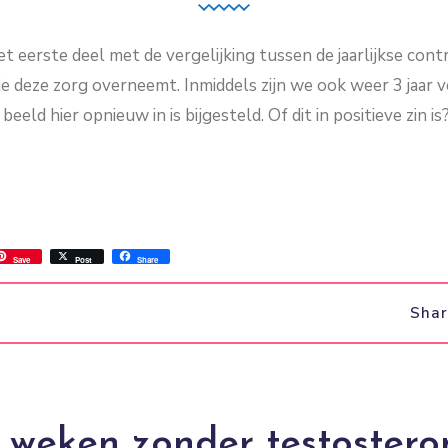
et eerste deel met de vergelijking tussen de jaarlijkse co
ie deze zorg overneemt. Inmiddels zijn we ook weer 3 jaar v
beeld hier opnieuw in is bijgesteld. Of dit in positieve zin i
ss
ok.com
int
Save
Post
Share
Sha
 weken zonder testostero