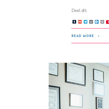
Deel dit:
Tumblr
Gmail
Telegram
WordPre
Outlo
Pr
READ MORE