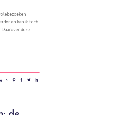
ntrolebezoeken
erder en kan ik toch
s? Daarover deze
re
n: de