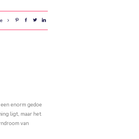
re
bt een enorm gedoe
ing ligt, maar het
syndroom van