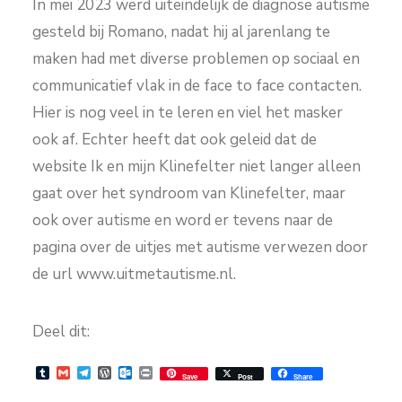
In mei 2023 werd uiteindelijk de diagnose autisme
gesteld bij Romano, nadat hij al jarenlang te
maken had met diverse problemen op sociaal en
communicatief vlak in de face to face contacten.
Hier is nog veel in te leren en viel het masker
ook af. Echter heeft dat ook geleid dat de
website Ik en mijn Klinefelter niet langer alleen
gaat over het syndroom van Klinefelter, maar
ook over autisme en word er tevens naar de
pagina over de uitjes met autisme verwezen door
de url www.uitmetautisme.nl.
Deel dit:
Tumblr
Gmail
Telegram
WordPress
Outlook.com
Print
Save
Post
Share