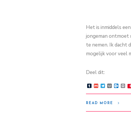
Het is inmiddels ee
jongeman ontmoet m
te nemen. Ik dacht d
mogelijk voor veel 
Deel dit:
Tumblr
Gmail
Telegram
WordPre
Outlo
Pr
READ MORE