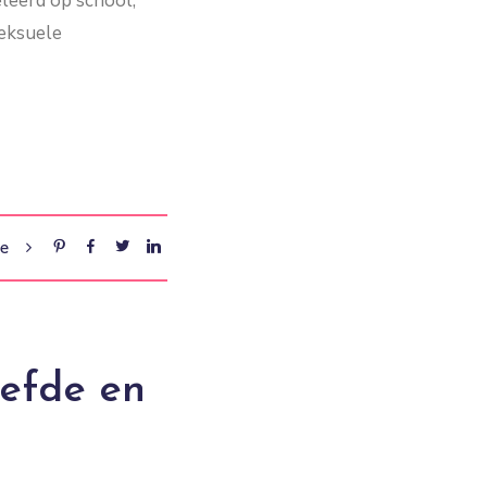
eleerd op school,
seksuele
re
efde en