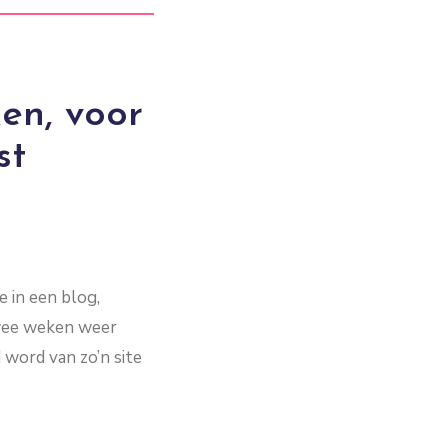
en, voor
st
e in een blog,
twee weken weer
d word van zo’n site