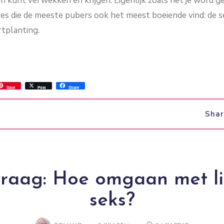
en kunt verwekken en krijgen. Eigenlijk zoals het je word g
 les die de meeste pubers ook het meest boeiende vind: de 
rtplanting.
ss
ok.com
int
Save
Post
Share
Sha
vraag: Hoe omgaan met li
seks?