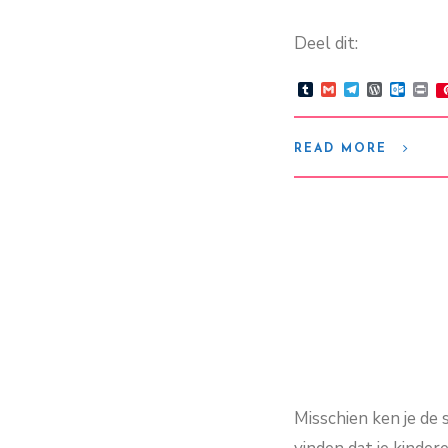
Deel dit:
Tumblr
Gmail
Telegram
WordPre
Outlo
Pr
READ MORE
Misschien ken je de