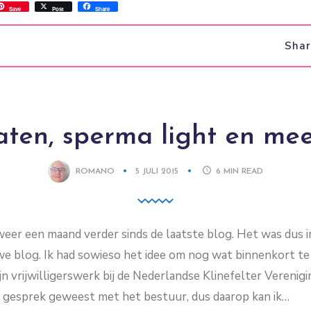
ss
ok.com
int
Save
Post
Share
Sha
ten, sperma light en me
ROMANO
5 JULI 2015
6
MIN READ
weer een maand verder sinds de laatste blog. Het was dus i
e blog. Ik had sowieso het idee om nog wat binnenkort te 
jn vrijwilligerswerk bij de Nederlandse Klinefelter Verenigi
 gesprek geweest met het bestuur, dus daarop kan ik…