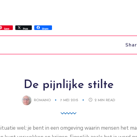
ss
ok.com
int
Save
Post
Share
Sha
De pijnlijke stilte
ROMANO
7 MEI 2015
2
MIN READ
 situatie wel: je bent in een omgeving waarin mensen het m