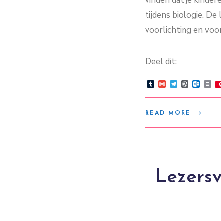
vinden dat je kinder
tijdens biologie. De
voorlichting en voo
Deel dit:
Tumblr
Gmail
Telegram
WordPre
Outlo
Pr
READ MORE
Lezers