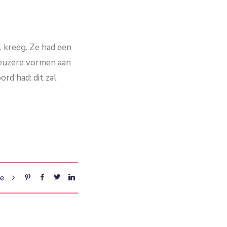
l kreeg. Ze had een
ieuzere vormen aan
rd had: dit zal
re