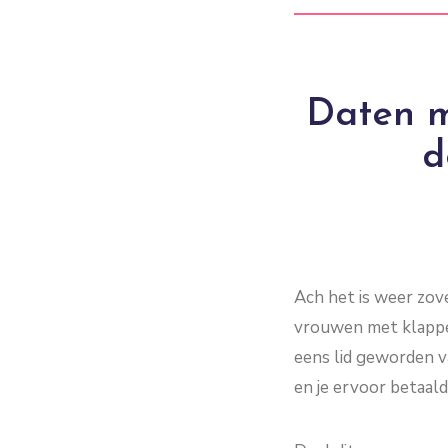
Daten m
d
Ach het is weer zove
vrouwen met klappe
eens lid geworden va
en je ervoor betaald