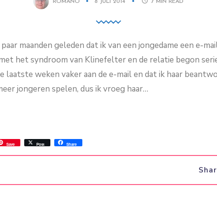
ROMANO
8 JULI 2014
7
MIN READ
n paar maanden geleden dat ik van een jongedame een e-mai
et het syndroom van Klinefelter en de relatie begon ser
e laatste weken vaker aan de e-mail en dat ik haar beantwoo
meer jongeren spelen, dus ik vroeg haar…
ss
ok.com
int
Save
Post
Share
Sha