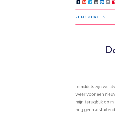
Tumblr
Gmail
Telegram
WordPre
Outlo
Pr
READ MORE
Da
Inmiddels zijn we al
weer voor een nieuw
mijn terugblik op mi
nog geen afsluitend