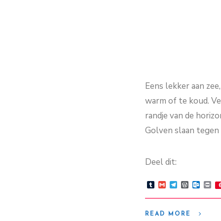
Eens lekker aan zee, 
warm of te koud. Ve
randje van de horizon
Golven slaan tegen 
Deel dit:
Tumblr
Gmail
Telegram
WordPre
Outlo
Pr
READ MORE