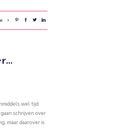
re
er…
nmiddels wel tijd
gaan schrijven over
ng, maar daarover is