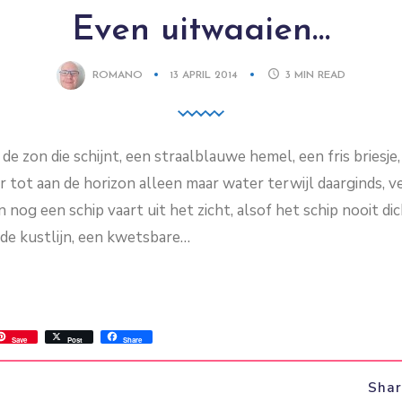
Even uitwaaien…
ROMANO
13 APRIL 2014
3
MIN READ
de zon die schijnt, een straalblauwe hemel, een fris briesje,
r tot aan de horizon alleen maar water terwijl daarginds, 
 nog een schip vaart uit het zicht, alsof het schip nooit dic
de kustlijn, een kwetsbare…
ss
ok.com
int
Save
Post
Share
Sha