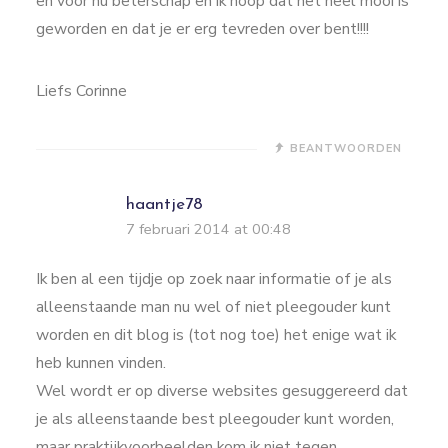
en voor nu beterschap en ik hoop dat het heel mooi is
geworden en dat je er erg tevreden over bent!!!!
Liefs Corinne
BEANTWOORDEN
haantje78
7 februari 2014 at 00:48
Ik ben al een tijdje op zoek naar informatie of je als
alleenstaande man nu wel of niet pleegouder kunt
worden en dit blog is (tot nog toe) het enige wat ik
heb kunnen vinden.
Wel wordt er op diverse websites gesuggereerd dat
je als alleenstaande best pleegouder kunt worden,
maar praktijkvoorbeelden kom ik niet tegen.