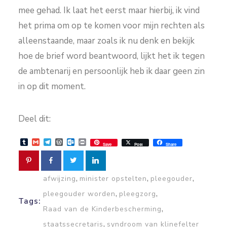
mee gehad. Ik laat het eerst maar hierbij, ik vind
het prima om op te komen voor mijn rechten als
alleenstaande, maar zoals ik nu denk en bekijk
hoe de brief word beantwoord, lijkt het ik tegen
de ambtenarij en persoonlijk heb ik daar geen zin
in op dit moment.
Deel dit:
Tumblr
Gmail
Telegram
WordPress
Outlook.com
Print
Save
Post
Share
,
,
,
afwijzing
minister opstelten
pleegouder
,
,
pleegouder worden
pleegzorg
Tags:
,
Raad van de Kinderbescherming
,
staatssecretaris
syndroom van klinefelter