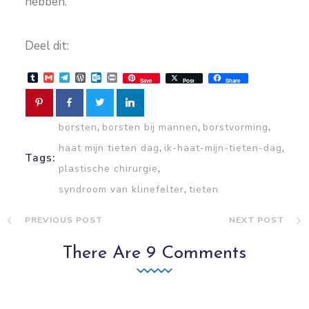
hebben.
Deel dit:
Tumblr
Gmail
Telegram
WordPress
Outlook.com
Print
Save
Post
Share
,
,
,
borsten
borsten bij mannen
borstvorming
,
,
haat mijn tieten dag
ik-haat-mijn-tieten-dag
Tags:
,
plastische chirurgie
,
syndroom van klinefelter
tieten
PREVIOUS POST
NEXT POST
There Are 9 Comments