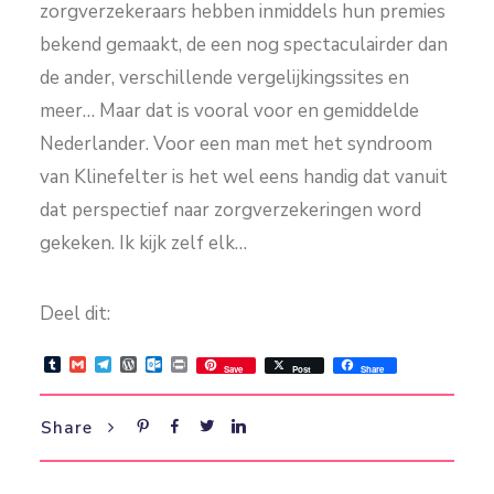
zorgverzekeraars hebben inmiddels hun premies
bekend gemaakt, de een nog spectaculairder dan
de ander, verschillende vergelijkingssites en
meer… Maar dat is vooral voor en gemiddelde
Nederlander. Voor een man met het syndroom
van Klinefelter is het wel eens handig dat vanuit
dat perspectief naar zorgverzekeringen word
gekeken. Ik kijk zelf elk…
Deel dit:
Tumblr
Gmail
Telegram
WordPress
Outlook.com
Print
Save
Post
Share
Share