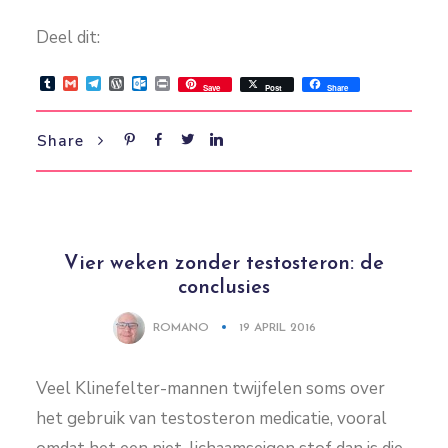
Deel dit:
Tumblr
Gmail
Telegram
WordPress
Outlook.com
Print
Save
Post
Share
Share
Vier weken zonder testosteron: de
conclusies
ROMANO
19 APRIL 2016
Veel Klinefelter-mannen twijfelen soms over
het gebruik van testosteron medicatie, vooral