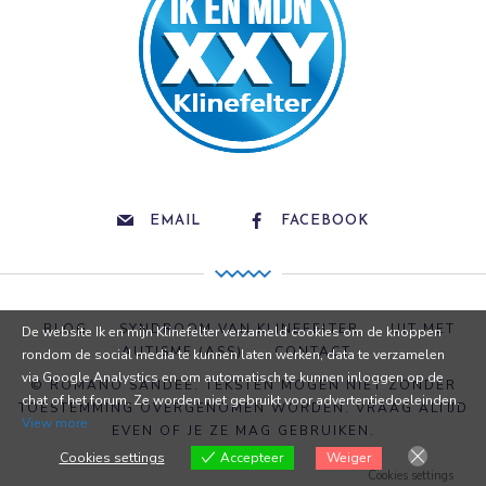
EMAIL
FACEBOOK
BLOG
SYNDROOM VAN KLINEFELTER
UIT MET
De website Ik en mijn Klinefelter verzameld cookies om de knoppen
AUTISME (ASS)
CONTACT
rondom de social media te kunnen laten werken, data te verzamelen
via Google Analystics en om automatisch te kunnen inloggen op de
© ROMANO SANDEE. TEKSTEN MOGEN NIET ZONDER
chat of het forum. Ze worden niet gebruikt voor advertentiedoeleinden.
TOESTEMMING OVERGENOMEN WORDEN. VRAAG ALTIJD
View more
EVEN OF JE ZE MAG GEBRUIKEN.
Cookies settings
Weiger
Accepteer
Cookies settings