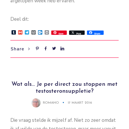
afgelopen week heb ervaren.
Deel dit:
Tumblr
Gmail
Telegram
WordPress
Outlook.com
Print
Save
Post
Share
Share
Wat als… Je per direct zou stoppen met
testosteronsuppletie?
ROMANO
17 MAART 2016
Die vraag stelde ik mijzelf af. Niet zo zeer omdat
ik af wilde van de testosteron, maar meer vanuit