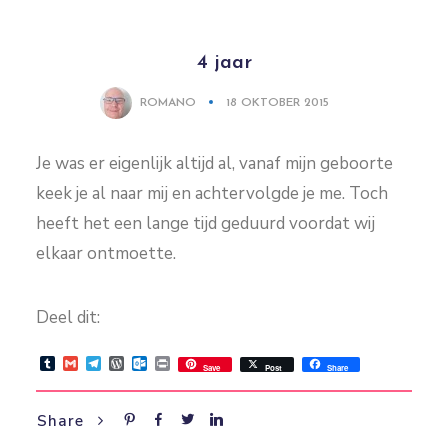
4 jaar
ROMANO
18 OKTOBER 2015
Je was er eigenlijk altijd al, vanaf mijn geboorte
keek je al naar mij en achtervolgde je me. Toch
heeft het een lange tijd geduurd voordat wij
elkaar ontmoette.
Deel dit:
Tumblr
Gmail
Telegram
WordPress
Outlook.com
Print
Save
Post
Share
Share