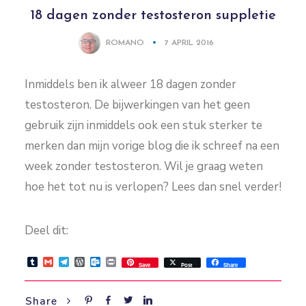
18 dagen zonder testosteron suppletie
ROMANO
7 APRIL 2016
Inmiddels ben ik alweer 18 dagen zonder
testosteron. De bijwerkingen van het geen
gebruik zijn inmiddels ook een stuk sterker te
merken dan mijn vorige blog die ik schreef na een
week zonder testosteron. Wil je graag weten
hoe het tot nu is verlopen? Lees dan snel verder!
Deel dit:
Tumblr
Gmail
Telegram
WordPress
Outlook.com
Print
Save
Post
Share
Share