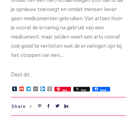
omdat het een niet-lichaamseigen stof dan is die
je opnieuw toevoegt en omdat mensen liever
geen medicamenten gebruiken. Van artsen hoor
je vooral de ervaring na gebruik van een
medicament, maar zelden weet een arts vooraf
ook goed te vertellen wat de ervaringen zijn bij
het stoppen van een…
Deel dit:
Tumblr
Gmail
Telegram
WordPress
Outlook.com
Print
Save
Post
Share
Share