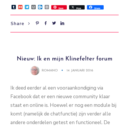
Tumblr
Gmail
Telegram
WordPress
Outlook.com
Print
Save
Post
Share
Share
Nieuw: Ik en mijn Klinefelter forum
ROMANO
14 JANUARI 2016
Ik deed eerder al een vooraankondiging via
Facebook dat er een nieuwe community klaar
staat en online is. Hoewel er nog een module bij
komt (namelijk de chatfunctie) zijn verder alle
andere onderdelen getest en functioneel. De