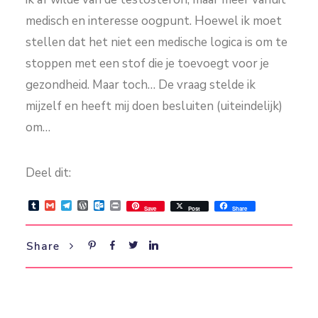
medisch en interesse oogpunt. Hoewel ik moet
stellen dat het niet een medische logica is om te
stoppen met een stof die je toevoegt voor je
gezondheid. Maar toch… De vraag stelde ik
mijzelf en heeft mij doen besluiten (uiteindelijk)
om…
Deel dit:
Tumblr
Gmail
Telegram
WordPress
Outlook.com
Print
Save
Post
Share
Share