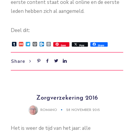
eerste content staat ook al online en de eerste
leden hebben zich al aangemeld.
Deel dit:
Tumblr
Gmail
Telegram
WordPress
Outlook.com
Print
Save
Post
Share
Share
Zorgverzekering 2016
ROMANO
28 NOVEMBER 2015
Het is weer de tijd van het jaar: alle