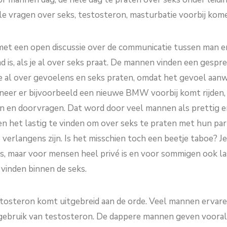
lle vragen over seks, testosteron, masturbatie voorbij kom
et een open discussie over de communicatie tussen man en
nd is, als je al over seks praat. De mannen vinden een gesp
 ze al over gevoelens en seks praten, omdat het gevoel aanw
anneer er bijvoorbeeld een nieuwe BMW voorbij komt rijden
rn en doorvragen. Dat word door veel mannen als prettig e
n het lastig te vinden om over seks te praten met hun par
e verlangens zijn. Is het misschien toch een beetje taboe? 
is, maar voor mensen heel privé is en voor sommigen ook l
 vinden binnen de seks.
tosteron komt uitgebreid aan de orde. Veel mannen ervar
gebruik van testosteron. De dappere mannen geven vooral