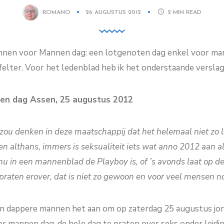
ROMANO
26 AUGUSTUS 2012
2
MIN READ
nnen voor Mannen dag: een lotgenoten dag enkel voor ma
elter. Voor het ledenblad heb ik het onderstaande versla
en dag Assen, 25 augustus 2012
 zou denken in deze maatschappij dat het helemaal niet zo 
en althans, immers is seksualiteit iets wat anno 2012 aan a
 nu in een mannenblad de Playboy is, of ’s avonds laat op de
praten erover, dat is niet zo gewoon en voor veel mensen no
en dappere mannen het aan om op zaterdag 25 augustus jo
r mannen dag, de hele dag te praten over seks onder leid