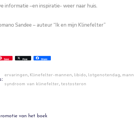
 informatie –en inspiratie- weer naar huis.
mano Sandee – auteur “Ik en mijn Klinefelter”
ss
ok.com
int
Save
Post
Share
,
,
,
,
ervaringen
Klinefelter-mannen
libido
lotgenotendag
mann
s:
,
syndroom van klinefelter
testosteron
promotie van het boek