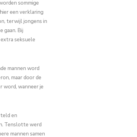
, worden sommige
ier een verklaring
, terwijl jongens in
 gaan. Bij
 extra seksuele
llende mannen word
eron, maar door de
er word, wanneer je
steld en
en. Tenslotte werd
appere mannen samen