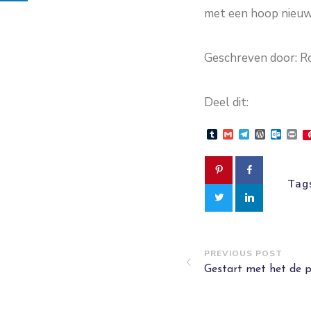
met een hoop nieuwe
Geschreven door: Ro
Deel dit:
Tumblr
Gmail
Telegram
WordPre
Outlo
Pr
Tag
PREVIOUS POST
Gestart met het de 