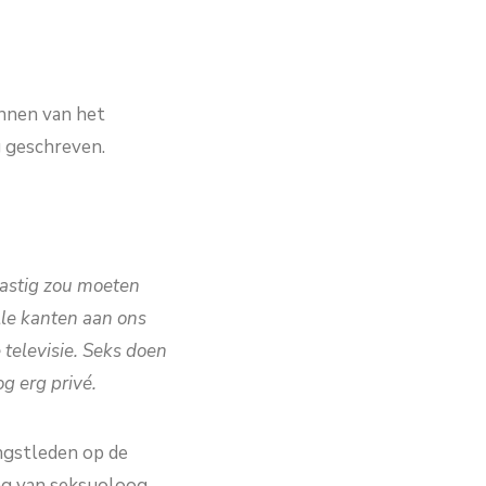
nnen van het
g geschreven.
lastig zou moeten
lle kanten aan ons
 televisie. Seks doen
g erg privé.
ngstleden op de
ing van seksuoloog