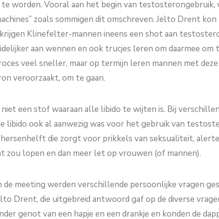
 te worden. Vooral aan het begin van testosterongebruik
chines” zoals sommigen dit omschreven. Jelto Drent kon h
krijgen Klinefelter-mannen ineens een shot aan testosteron
eidelijker aan wennen en ook trucjes leren om daarmee om te
 proces veel sneller, maar op termijn leren mannen met deze
ron veroorzaakt, om te gaan.
niet een stof waaraan alle libido te wijten is. Bij verschi
e libido ook al aanwezig was voor het gebruik van testost
 hersenhelft die zorgt voor prikkels van seksualiteit, alert
at zou lopen en dan meer let op vrouwen (of mannen).
n de meeting werden verschillende persoonlijke vragen ge
to Drent, die uitgebreid antwoord gaf op de diverse vrag
onder genot van een hapje en een drankje en konden de d