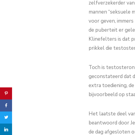
zelfverzekerder van
mannen “seksuele ma
voor geven, immers 
de puberteit er gel
Klinefelters is dat
prikkel die testoste
Toch is testosteron 
geconstateerd dat d
extra toediening, de
bijvoorbeeld op sta
Het laatste deel va
beantwoord door Jel
de dag afgesloten 