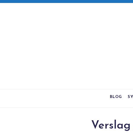
BLOG
S
Versla