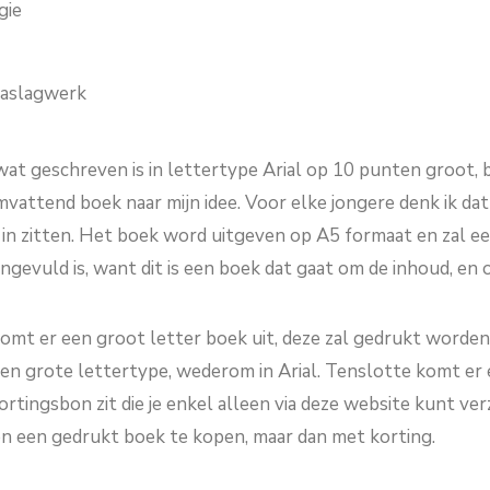
gie
naslagwerk
at geschreven is in lettertype Arial op 10 punten groot, 
vattend boek naar mijn idee. Voor elke jongere denk ik dat
n zitten. Het boek word uitgeven op A5 formaat en zal ee
 ingevuld is, want dit is een boek dat gaat om de inhoud, en
komt er een groot letter boek uit, deze zal gedrukt worde
ten grote lettertype, wederom in Arial. Tenslotte komt er 
rtingsbon zit die je enkel alleen via deze website kunt ver
en een gedrukt boek te kopen, maar dan met korting.