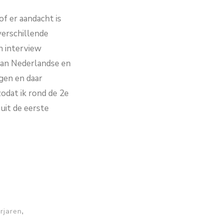
f er aandacht is
verschillende
h interview
van Nederlandse en
gen en daar
odat ik rond de 2e
uit de eerste
,
rjaren