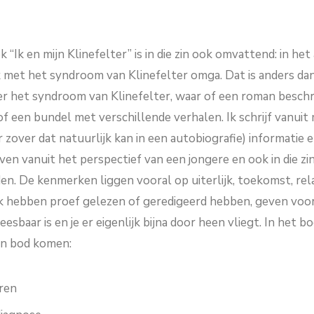
k “Ik en mijn Klinefelter” is in die zin ook omvattend: in he
k met het syndroom van Klinefelter omga. Dat is anders dan
 het syndroom van Klinefelter, waar of een roman beschr
f een bundel met verschillende verhalen. Ik schrijf vanuit 
 zover dat natuurlijk kan in een autobiografie) informatie en
en vanuit het perspectief van een jongere en ook in die zi
n. De kenmerken liggen vooral op uiterlijk, toekomst, relat
k hebben proef gelezen of geredigeerd hebben, geven voor
esbaar is en je er eigenlijk bijna door heen vliegt. In het b
an bod komen:
aren