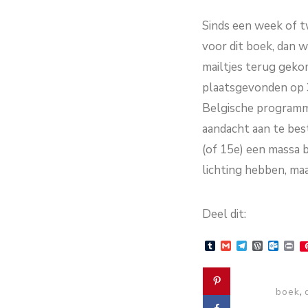
Sinds een week of t
voor dit boek, dan w
mailtjes terug geko
plaatsgevonden op 3
Belgische programma
aandacht aan te bes
(of 15e) een massa b
lichting hebben, maak
Deel dit:
Tumblr
Gmail
Telegram
WordPre
Outlo
Pr
,
boek