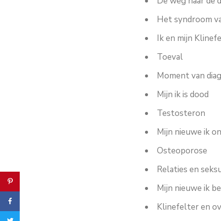
De weg naar de 
Het syndroom va
Ik en mijn Klinef
Toeval
Moment van dia
Mijn ik is dood
Testosteron
Mijn nieuwe ik o
Osteoporose
Relaties en seksu
Mijn nieuwe ik be
Klinefelter en o