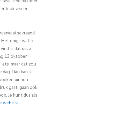
t fase, eind oktober
 er leuk vinden
zodanig afgevraagd
 Het enige wat ik
ind, is dat deze
ag 13 oktober
 iets, maar dat zou
e dag. Dan kan ik
 boeken binnen
druk gaat, gaan ook
op. Je kunt dus als
e website
.