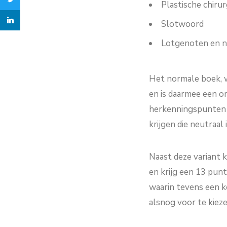
Plastische chirur
Slotwoord
Lotgenoten en 
Het normale boek, w
en is daarmee een om
herkenningspunten i
krijgen die neutraal
Naast deze variant 
en krijg een 13 pun
waarin tevens een ko
alsnog voor te kiez