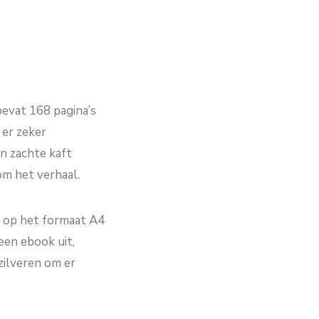
bevat 168 pagina’s
 er zeker
n zachte kaft
 om het verhaal.
n op het formaat A4
een ebook uit,
zilveren om er