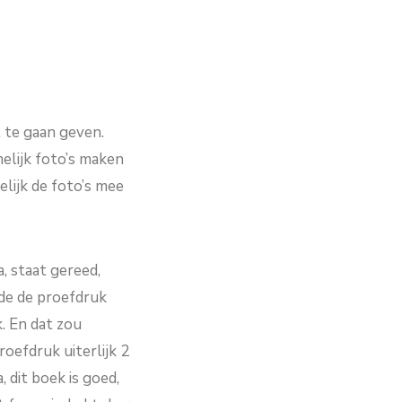
 te gaan geven.
elijk foto’s maken
elijk de foto’s mee
a, staat gereed,
nde de proefdruk
. En dat zou
oefdruk uiterlijk 2
, dit boek is goed,