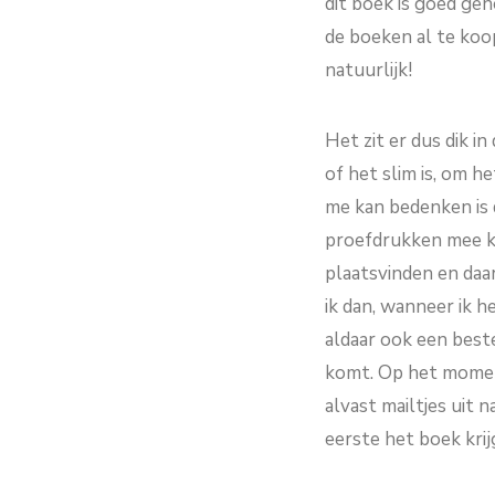
dit boek is goed gen
de boeken al te koo
natuurlijk!
Het zit er dus dik i
of het slim is, om 
me kan bedenken is 
proefdrukken mee k
plaatsvinden en daar
ik dan, wanneer ik h
aldaar ook een best
komt. Op het moment
alvast mailtjes uit 
eerste het boek krij