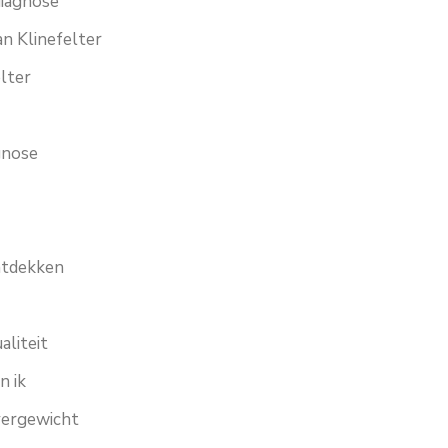
diagnose
n Klinefelter
elter
gnose
ntdekken
aliteit
n ik
vergewicht