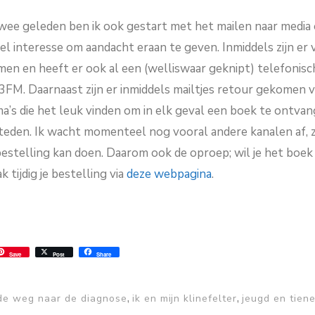
wee geleden ben ik ook gestart met het mailen naar media o
el interesse om aandacht eraan te geven. Inmiddels zijn er 
men en heeft er ook al een (welliswaar geknipt) telefonisc
FM. Daarnaast zijn er inmiddels mailtjes retour gekomen 
’s die het leuk vinden om in elk geval een boek te ontvan
teden. Ik wacht momenteel nog vooral andere kanalen af, z
estelling kan doen. Daarom ook de oproep; wil je het boek 
 tijdig je bestelling via
deze webpagina
.
ss
ok.com
int
Save
Post
Share
,
,
de weg naar de diagnose
ik en mijn klinefelter
jeugd en tiene