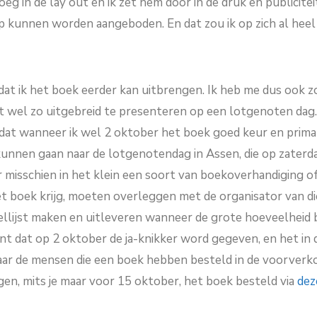
oeg in de lay out en ik zet hem door in de druk en publicitei
p kunnen worden aangeboden. En dat zou ik op zich al heel
n dat ik het boek eerder kan uitbrengen. Ik heb me dus ook 
het wel zo uitgebreid te presenteren op een lotgenoten dag.
dat wanneer ik wel 2 oktober het boek goed keur en prima v
unnen gaan naar de lotgenotendag in Assen, die op zaterd
 misschien in het klein een soort van boekoverhandiging of
et boek krijg, moeten overleggen met de organisator van di
ellijst maken en uitleveren wanneer de grote hoeveelheid
 dat op 2 oktober de ja-knikker word gegeven, en het in 
naar de mensen die een boek hebben besteld in de voorverko
gen, mits je maar voor 15 oktober, het boek besteld via
dez