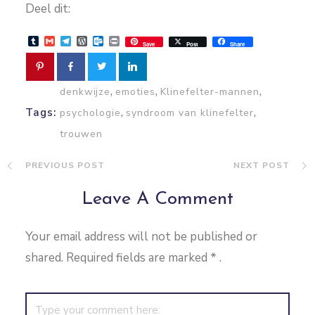
Deel dit:
Tumblr
Gmail
Telegram
WordPress
Outlook.com
Print
Save
Post
Share
,
,
,
denkwijze
emoties
Klinefelter-mannen
,
,
Tags:
psychologie
syndroom van klinefelter
trouwen
PREVIOUS POST
NEXT POST
Leave A Comment
Your email address will not be published or
shared. Required fields are marked
*
.