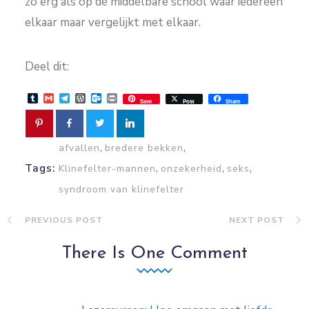
zo erg als op de middelbare school waar iedereen
elkaar maar vergelijkt met elkaar.
Deel dit:
Tumblr
Gmail
Telegram
WordPress
Outlook.com
Print
Save
Post
Share
,
,
afvallen
bredere bekken
,
,
,
Tags:
Klinefelter-mannen
onzekerheid
seks
syndroom van klinefelter
PREVIOUS POST
NEXT POST
There Is One Comment