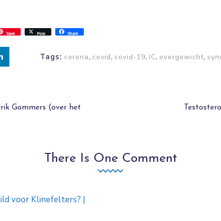
ss
ok.com
int
Save
Post
Share
,
,
,
,
,
Tags:
corona
covid
covid-19
IC
overgewicht
syn
erik Gommers (over het
Testostero
There Is One Comment
ld voor Klinefelters? |