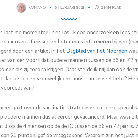
ROMANO
5 FEBRUARI 2021
2
MIN READ
us laat me momenteel niet los. Ik doe onderzoek en lees s
dere mensen of misschien beter eens informeren bij een (medi
gerd door een artikel in het
Dagblad van het Noorden
waar
er van der Voort dat oudere mannen tussen de 56 en 72 
omen als zij corona krijgen. Daar stelde ik mij dan ook de vr
t dan als je een vrouwelijk chromosoom te veel hebt? Heb
 voordeel van?
eer gaat over de vaccinatie strategie en dat deze specialis
ep oudere mannen dus al eerder gevaccineerd. Maar waar zit
at 3 op de 4 mensen op de de IC tussen de 56 en 72 jaar is
dan 25 punten, gaf de vraagtekens. Waarom zijn het juis