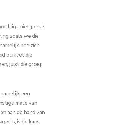
rd ligt niet persé
king zoals we die
namelijk hoe zich
id buikvet die
n, juist die groep
 namelijk een
rnstige mate van
ten aan de hand van
ger is, is de kans