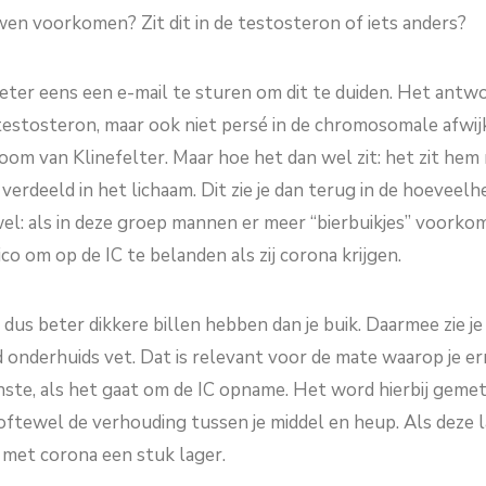
uwen voorkomen? Zit dit in de testosteron of iets anders?
er eens een e-mail te sturen om dit te duiden. Het antwoo
 testosteron, maar ook niet persé in de chromosomale afwij
om van Klinefelter. Maar hoe het dan wel zit: het zit hem 
verdeeld in het lichaam. Dit zie je dan terug in de hoeveelhe
l: als in deze groep mannen er meer “bierbuikjes” voorkome
ico om op de IC te belanden als zij corona krijgen.
e dus beter dikkere billen hebben dan je buik. Daarmee zie je
 onderhuids vet. Dat is relevant voor de mate waarop je e
inste, als het gaat om de IC opname. Het word hierbij geme
, oftewel de verhouding tussen je middel en heup. Als deze la
t met corona een stuk lager.