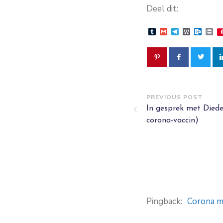
Deel dit:
Tumblr
Gmail
Telegram
WordPre
Outlo
Pr
PREVIOUS POST
In gesprek met Died
corona-vaccin)
Pingback:
Corona mi