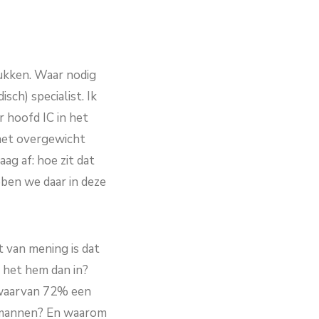
tukken. Waar nodig
sch) specialist. Ik
 hoofd IC in het
met overgewicht
aag af: hoe zit dat
ben we daar in deze
t van mening is dat
 het hem dan in?
, waarvan 72% een
t mannen? En waarom