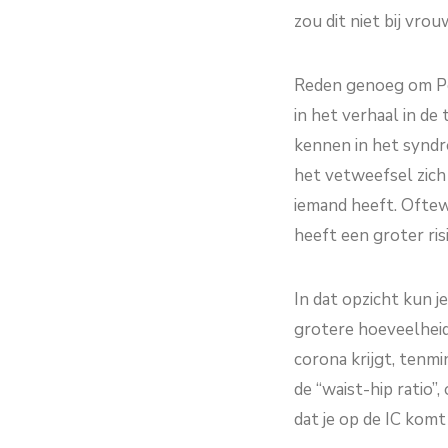
zou dit niet bij vro
Reden genoeg om Pet
in het verhaal in de
kennen in het syndro
het vetweefsel zich 
iemand heeft. Oftewe
heeft een groter ris
In dat opzicht kun j
grotere hoeveelheid
corona krijgt, tenm
de “waist-hip ratio”
dat je op de IC kom