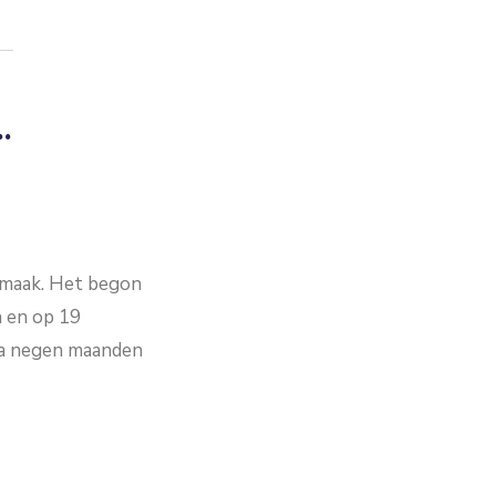
…
eemaak. Het begon
n en op 19
jna negen maanden