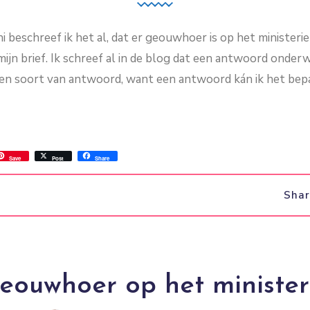
ni beschreef ik het al, dat er geouwhoer is op het minister
jn brief. Ik schreef al in de blog dat een antwoord onderwe
: een soort van antwoord, want een antwoord kán ik het bep
ss
ok.com
int
Save
Post
Share
Sha
eouwhoer op het minister