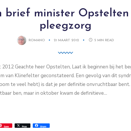
brief minister Opstelten 
pleegzorg
ROMANO
21 MAART 2012
5
MIN READ
 2012 Geachte heer Opstelten, Laat ik beginnen bij het be
oom van Klinefelter geconstateerd. Een gevolg van dit synd
m te veel hebt) is dat je per definitie onvruchtbaar bent. I
tbaar ben, maar in oktober kwam de definitieve…
ss
ok.com
int
Save
Post
Share