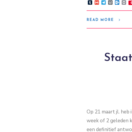
Tumblr
Gmail
Telegram
WordPre
Outlo
Pr
READ MORE
Staat
Op 21 maart jl. heb 
week of 2 geleden k
een definitief antwo