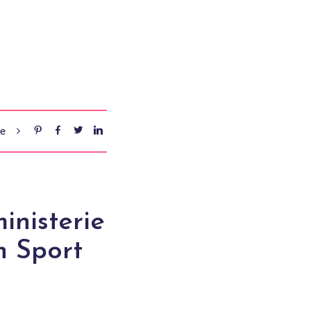
re
inisterie
n Sport