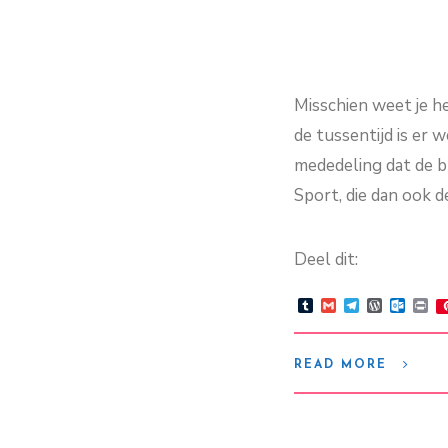
Misschien weet je he
de tussentijd is er 
mededeling dat de br
Sport, die dan ook d
Deel dit:
Tumblr
Gmail
Telegram
WordPre
Outlo
Pr
READ MORE