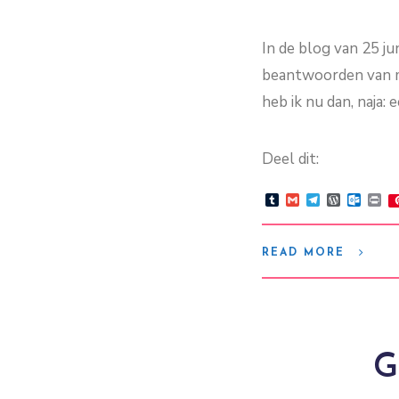
In de blog van 25 ju
beantwoorden van mi
heb ik nu dan, naja
Deel dit:
Tumblr
Gmail
Telegram
WordPre
Outlo
Pr
READ MORE
G