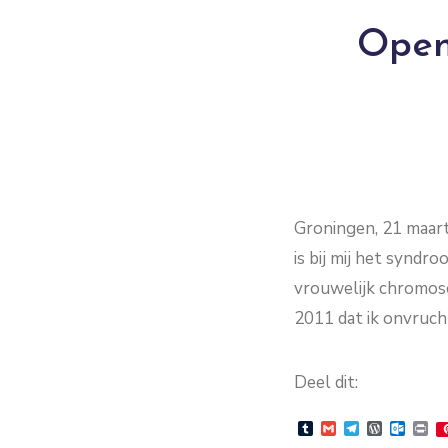
Open 
Groningen, 21 maart
is bij mij het syndr
vrouwelijk chromosoo
2011 dat ik onvruch
Deel dit:
Tumblr
Gmail
Telegram
WordPre
Outlo
Pr