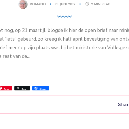
ROMANO
25 JUNI 2012
2
MIN READ
t nog, op 21 maart jl. blogde ik hier de open brief naar min
wel “iets” gebeurd, zo kreeg ik half april bevestiging van on
ief meer op zijn plaats was bij het ministerie van Volksgez
e rest van de…
ss
ok.com
int
Save
Post
Share
Sha