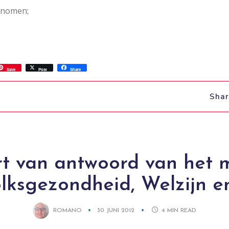
enomen;
ss
ok.com
int
Save
Post
Share
Sha
t van antwoord van het m
lksgezondheid, Welzijn e
ROMANO
30 JUNI 2012
4
MIN READ