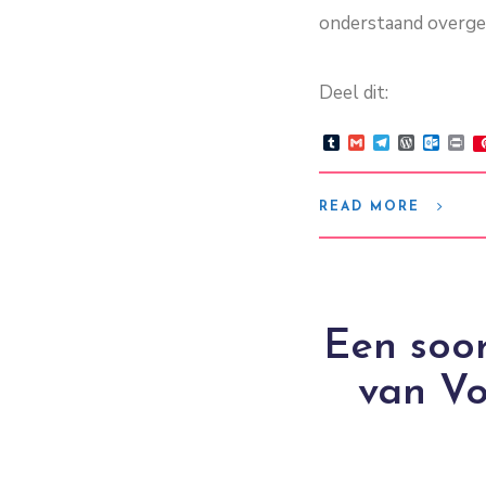
onderstaand overg
Deel dit:
Tumblr
Gmail
Telegram
WordPre
Outlo
Pr
READ MORE
Een soor
van Vo