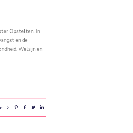
ister Opstelten. In
tvangst en de
ondheid, Welzijn en
re