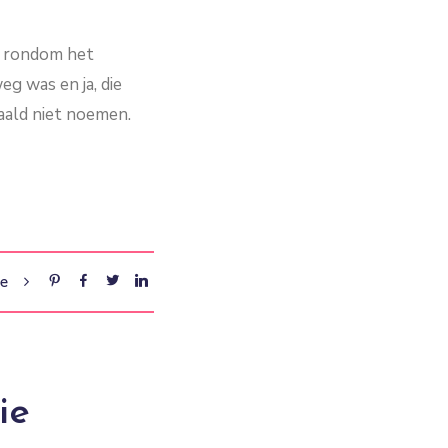
ie rondom het
g was en ja, die
aald niet noemen.
re
ie