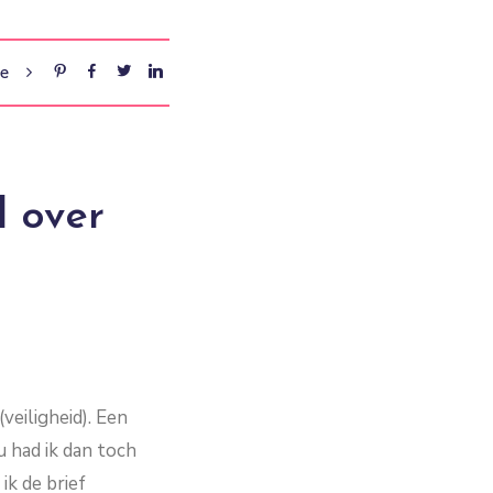
re
d over
veiligheid). Een
u had ik dan toch
ik de brief