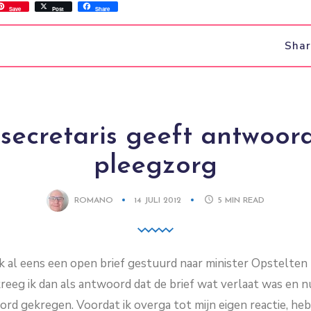
ss
ok.com
int
Save
Post
Share
Sha
secretaris geeft antwoor
pleegzorg
ROMANO
14 JULI 2012
5
MIN READ
ik al eens een open brief gestuurd naar minister Opstelten (
reeg ik dan als antwoord dat de brief wat verlaat was en n
ord gekregen. Voordat ik overga tot mijn eigen reactie, heb 