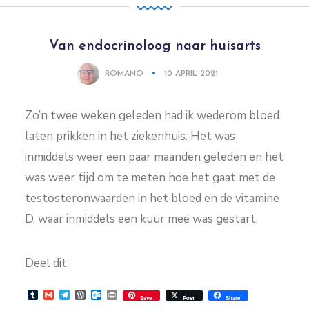
Van endocrinoloog naar huisarts
ROMANO
10 APRIL 2021
Zo’n twee weken geleden had ik wederom bloed
laten prikken in het ziekenhuis. Het was
inmiddels weer een paar maanden geleden en het
was weer tijd om te meten hoe het gaat met de
testosteronwaarden in het bloed en de vitamine
D, waar inmiddels een kuur mee was gestart.
Deel dit:
Tumblr
Gmail
Telegram
WordPress
Outlook.com
Print
Save
Post
Share