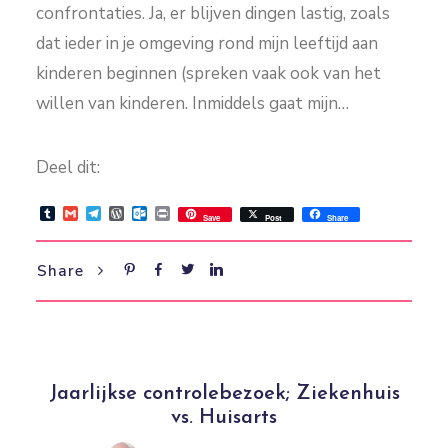
confrontaties. Ja, er blijven dingen lastig, zoals
dat ieder in je omgeving rond mijn leeftijd aan
kinderen beginnen (spreken vaak ook van het
willen van kinderen. Inmiddels gaat mijn…
Deel dit:
Tumblr
Gmail
Telegram
WordPress
Outlook.com
Print
Save
Post
Share
Share
Jaarlijkse controlebezoek; Ziekenhuis
vs. Huisarts