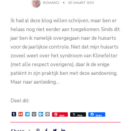
ROMANO
20 MAART 2017
Ik had al deze blog willen schrijven, maar ben er
helaas nog niet eerder aan toegekomen. Sinds dit
jaar ben ik namelijk overgegaan naar de huisarts
voor de jaarlijkse controle. Niet dat mijn huisarts
zoveel weet over het syndroom van Klinefelter
(met alle respect overigens), daar ik de enige
patiënt in zijn praktijk ben met deze aandoening.
Maar naar aanleiding…
Deel dit:
Tumblr
Gmail
Telegram
WordPress
Outlook.com
Print
Save
Post
Share
Share