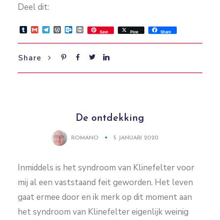
Deel dit:
Tumblr
Gmail
Telegram
WordPress
Outlook.com
Print
Save
Post
Share
Share
De ontdekking
ROMANO
5 JANUARI 2020
Inmiddels is het syndroom van Klinefelter voor
mij al een vaststaand feit geworden. Het leven
gaat ermee door en ik merk op dit moment aan
het syndroom van Klinefelter eigenlijk weinig