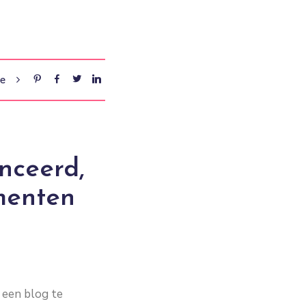
re
nceerd,
menten
 een blog te