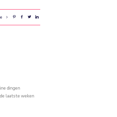
re
ine dingen
k de laatste weken