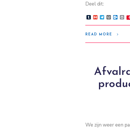
Deel dit:
Tumblr
Gmail
Telegram
WordPre
Outlo
Pr
READ MORE
Afvalr
produ
We zijn weer een pa