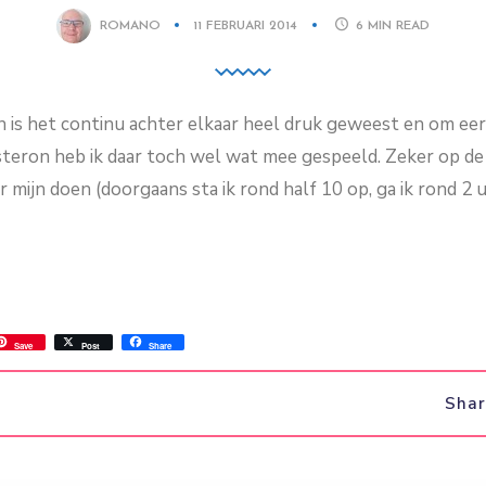
ROMANO
11 FEBRUARI 2014
6
MIN READ
s het continu achter elkaar heel druk geweest en om eerlij
teron heb ik daar toch wel wat mee gespeeld. Zeker op de 
 mijn doen (doorgaans sta ik rond half 10 op, ga ik rond 2 u
ss
ok.com
int
Save
Post
Share
Sha