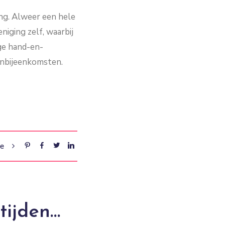
ing. Alweer een hele
niging zelf, waarbij
ige hand-en-
enbijeenkomsten.
re
tijden…