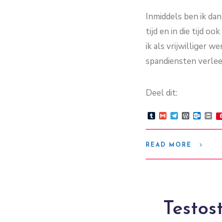
Inmiddels ben ik dan
tijd en in die tijd 
ik als vrijwilliger
spandiensten verle
Deel dit:
Tumblr
Gmail
Telegram
WordPre
Outlo
Pr
READ MORE
Testos