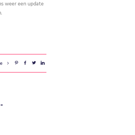
ens weer een update
.
re
…