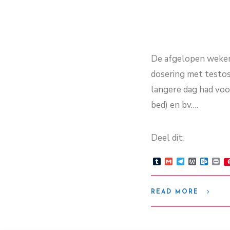
De afgelopen weken i
dosering met testos
langere dag had voor
bed) en bv….
Deel dit:
Tumblr
Gmail
Telegram
WordPre
Outlo
Pr
READ MORE