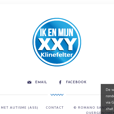
EMAIL
FACEBOOK
De w
rond
via 
 MET AUTISME (ASS)
CONTACT
© ROMANO SANDEE. 
chat
OVERGENOMEN 