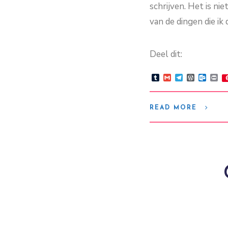
schrijven. Het is n
van de dingen die i
Deel dit:
Tumblr
Gmail
Telegram
WordPre
Outlo
Pr
READ MORE