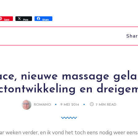
ss
ok.com
int
Save
Post
Share
Sha
ace, nieuwe massage gela
ctontwikkeling en dreige
ROMANO
9 MEI 2014
7
MIN READ
ar weken verder, en ik vond het toch eens nodig weer eens