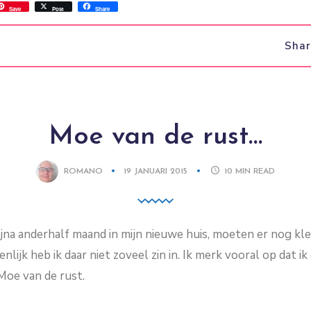
ss
ok.com
int
Save
Post
Share
Sha
Moe van de rust…
ROMANO
19 JANUARI 2015
10
MIN READ
ijna anderhalf maand in mijn nieuwe huis, moeten er nog kle
lijk heb ik daar niet zoveel zin in. Ik merk vooral op dat i
Moe van de rust.