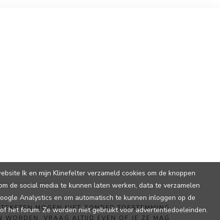
ebsite Ik en mijn Klinefelter verzameld cookies om de knoppen
om de social media te kunnen laten werken, data te verzamelen
Google Analystics en om automatisch te kunnen inloggen op de
TEKSTEN MOGEN NIET ZONDER TOESTEMMING
 of het forum. Ze worden niet gebruikt voor advertentiedoeleinden.
WORDEN. VRAAG ALTIJD EVEN OF JE ZE MAG