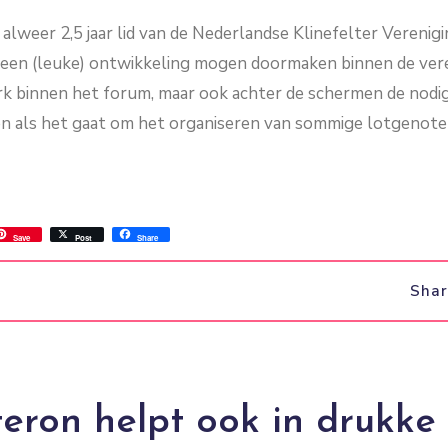
 alweer 2,5 jaar lid van de Nederlandse Klinefelter Verenig
ook een (leuke) ontwikkeling mogen doormaken binnen de vere
 werk binnen het forum, maar ook achter de schermen de nod
en als het gaat om het organiseren van sommige lotgenot
ss
ok.com
int
Save
Post
Share
Sha
teron helpt ook in drukke 