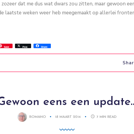
iet zozeer dat me dus wat dwars zou zitten, maar gewoon e
k de laatste weken weer heb meegemaakt op allerlei fronten
ss
ok.com
int
Save
Post
Share
Sha
Gewoon eens een update
ROMANO
18 MAART 2014
7
MIN READ