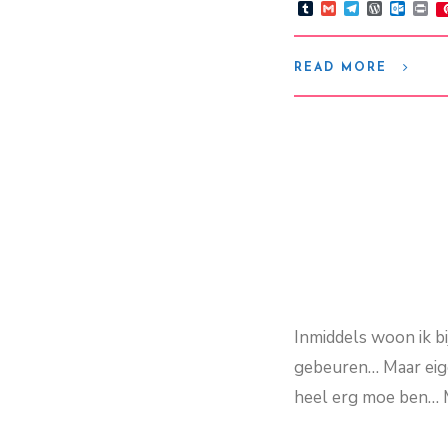
Tumblr
Gmail
Telegram
WordPre
Outlo
Pr
READ MORE
Inmiddels woon ik b
gebeuren… Maar eigen
heel erg moe ben… 