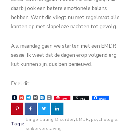
daarbij ook een betere emotionele balans
hebben. Want die vliegt nu met regelmaat alle
kanten op met slapeloze nachten tot gevolg.
A.s. maandag gaan we starten met een EMDR
sessie. Ik weet dat de dagen erop volgend erg
kut kunnen zijn, dus ben benieuwd.
Deel dit:
Tumblr
Gmail
Telegram
WordPress
Outlook.com
Print
Save
Post
Share
,
,
,
Binge Eating Disorder
EMDR
psychologie
Tags:
suikerverslaving