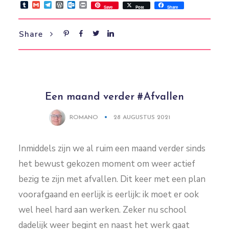
Tumblr
Gmail
Telegram
WordPress
Outlook.com
Print
Save
Post
Share
Share
Een maand verder #Afvallen
ROMANO
28 AUGUSTUS 2021
Inmiddels zijn we al ruim een maand verder sinds
het bewust gekozen moment om weer actief
bezig te zijn met afvallen. Dit keer met een plan
voorafgaand en eerlijk is eerlijk: ik moet er ook
wel heel hard aan werken. Zeker nu school
dadelijk weer begint en naast het werk gaat