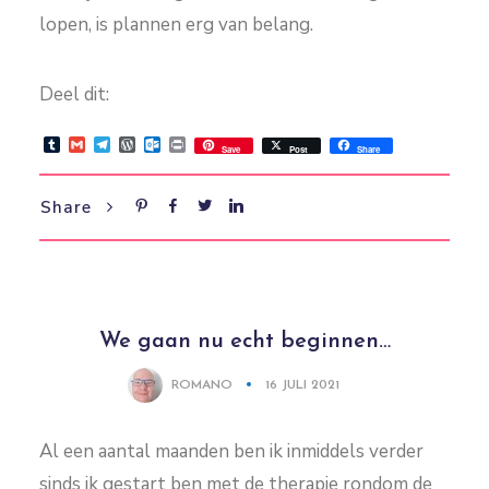
lopen, is plannen erg van belang.
Deel dit:
Tumblr
Gmail
Telegram
WordPress
Outlook.com
Print
Save
Post
Share
Share
We gaan nu echt beginnen…
ROMANO
16 JULI 2021
Al een aantal maanden ben ik inmiddels verder
sinds ik gestart ben met de therapie rondom de