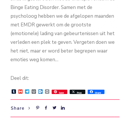
Binge Eating Disorder. Samen met de
psycholoog hebben we de afgelopen maanden
met EMDR gewerkt om de grootste
(emotionele) lading van gebeurtenissen uit het
verleden een plek te geven. Vergeten doen we
het niet, maar er word beter begrepen waar
emoties weg komen…
Deel dit:
Tumblr
Gmail
Telegram
WordPress
Outlook.com
Print
Save
Post
Share
Share