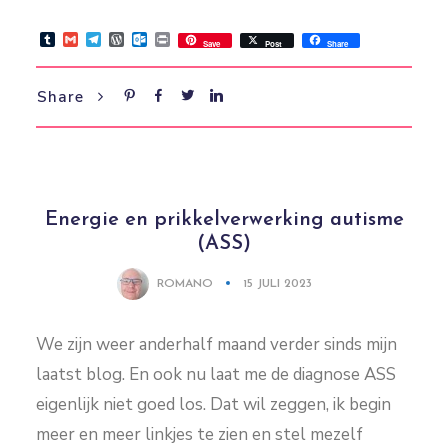
Tumblr
Gmail
Telegram
WordPress
Outlook.com
Print
Save
Post
Share
Share
Energie en prikkelverwerking autisme
(ASS)
ROMANO
15 JULI 2023
We zijn weer anderhalf maand verder sinds mijn
laatst blog. En ook nu laat me de diagnose ASS
eigenlijk niet goed los. Dat wil zeggen, ik begin
meer en meer linkjes te zien en stel mezelf