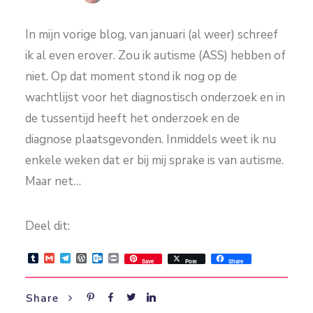
In mijn vorige blog, van januari (al weer) schreef
ik al even erover. Zou ik autisme (ASS) hebben of
niet. Op dat moment stond ik nog op de
wachtlijst voor het diagnostisch onderzoek en in
de tussentijd heeft het onderzoek en de
diagnose plaatsgevonden. Inmiddels weet ik nu
enkele weken dat er bij mij sprake is van autisme.
Maar net…
Deel dit:
Tumblr
Gmail
Telegram
WordPress
Outlook.com
Print
Save
Post
Share
Share