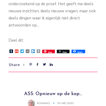
onderzoekend op de proef. Het geeft me deels
nieuwe inzichten, deels nieuwe vragen, maar ook
deels dingen waar ik eigenlijk niet direct
antwoorden op…
Deel dit:
Tumblr
Gmail
Telegram
WordPress
Outlook.com
Print
Save
Post
Share
Share
ASS: Opnieuw op de kop…
ROMANO
30 MEI 2023