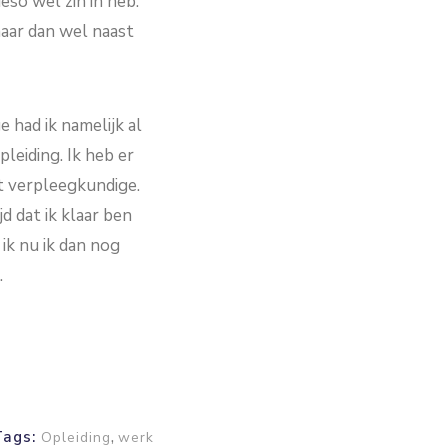
eso wel zin in heb.
maar dan wel naast
 had ik namelijk al
leiding. Ik heb er
t verpleegkundige.
jd dat ik klaar ben
 ik nu ik dan nog
.
,
Tags:
Opleiding
werk