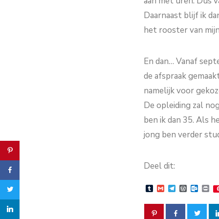
aan met uren. Dus va
Daarnaast blijf ik 
het rooster van mij
En dan… Vanaf septem
de afspraak gemaakt
namelijk voor gekoz
De opleiding zal nog 
ben ik dan 35. Als he
jong ben verder stud
Deel dit:
Tumblr
Gmail
Telegram
WordPre
Outlo
Pr