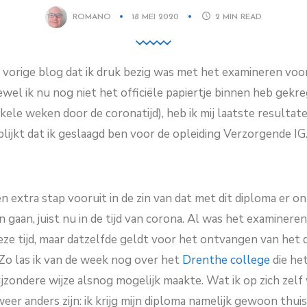
ROMANO
18 MEI 2020
2
MIN READ
jn vorige blog dat ik druk bezig was met het examineren voo
el ik nu nog niet het officiële papiertje binnen heb gekre
ele weken door de coronatijd), heb ik mij laatste resulta
lijkt dat ik geslaagd ben voor de opleiding Verzorgende 
en extra stap vooruit in de zin van dat met dit diploma er o
 gaan, juist nu in de tijd van corona. Al was het examinere
deze tijd, maar datzelfde geldt voor het ontvangen van het 
Zo las ik van de week nog over het
Drenthe college
die he
zondere wijze alsnog mogelijk maakte. Wat ik op zich zelf 
weer anders zijn: ik krijg mijn diploma namelijk gewoon thu