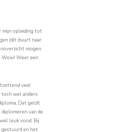
r mijn opleiding tot
gen (dit duurt naar
tenoverzicht mogen
IG. Wow! Weer een
ntzettend veel
n toch wel anders
diploma. Dat geldt
t diplomeren van de
wel leuk vond. Bij
is gestuurd en het