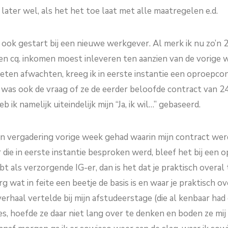
later wel, als het het toe laat met alle maatregelen e.d.
 ook gestart bij een nieuwe werkgever. Al merk ik nu zo’n 2
en cq. inkomen moest inleveren ten aanzien van de vorige
eten afwachten, kreeg ik in eerste instantie een oproepcon
 was ook de vraag of ze de eerder beloofde contract van 2
 ik namelijk uiteindelijk mijn “Ja, ik wil…” gebaseerd.
n vergadering vorige week gehad waarin mijn contract wer
 die in eerste instantie besproken werd, bleef het bij een
ebt als verzorgende IG-er, dan is het dat je praktisch overal
g wat in feite een beetje de basis is en waar je praktisch ov
verhaal vertelde bij mijn afstudeerstage (die al kenbaar ha
es, hoefde ze daar niet lang over te denken en boden ze mi