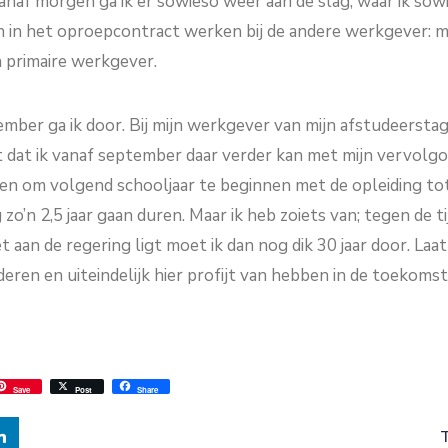
naf morgen ga ik er sowieso weer aan de slag, waar ik sowi
dan in het oproepcontract werken bij de andere werkgever: 
n primaire werkgever.
ber ga ik door. Bij mijn werkgever van mijn afstudeerstage
 dat ik vanaf september daar verder kan met mijn vervolgop
en om volgend schooljaar te beginnen met de opleiding to
zo’n 2,5 jaar gaan duren. Maar ik heb zoiets van; tegen de ti
t aan de regering ligt moet ik dan nog dik 30 jaar door. Laat
eren en uiteindelijk hier profijt van hebben in de toekomst
ss
ok.com
int
Save
Post
Share