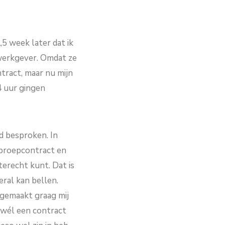
,5 week later dat ik
 werkgever. Omdat ze
tract, maar nu mijn
4 uur gingen
d besproken. In
 oproepcontract en
 terecht kunt. Dat is
eral kan bellen.
d gemaakt graag mij
j wél een contract