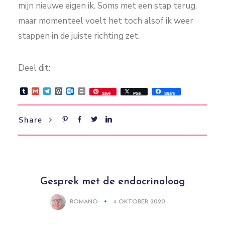
mijn nieuwe eigen ik. Soms met een stap terug,
maar momenteel voelt het toch alsof ik weer
stappen in de juiste richting zet.
Deel dit:
Tumblr
Gmail
Telegram
WordPress
Outlook.com
Print
Save
Post
Share
Share
Gesprek met de endocrinoloog
ROMANO
4 OKTOBER 2020