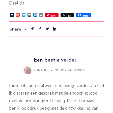
Deel dit:
Tumblr
Gmail
Telegram
WordPress
Outlook.com
Print
Save
Post
Share
Share
Een beetje verder…
ROMANO
27 NOVEMBER 2020
Inmiddels ben ik alweer een beetje verder. Zo had
ik gisteren een gesprek met de endocrinoloog
over de nieuw ingezette weg. Maar daarnaast
ben ik ook druk bezig met de ontwikkeling van