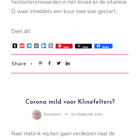
testosteronwaarden in het bloed en de vitamine
D, waar inmiddels een kuur mee was gestart.
Deel dit:
Tumblr
Gmail
Telegram
WordPress
Outlook.com
Print
Save
Post
Share
Share
Corona mild voor Klinefelters?
ROMANO
23 FEBRUARI 2021
Naar mate ik mij ben gaan verdiepen naar de