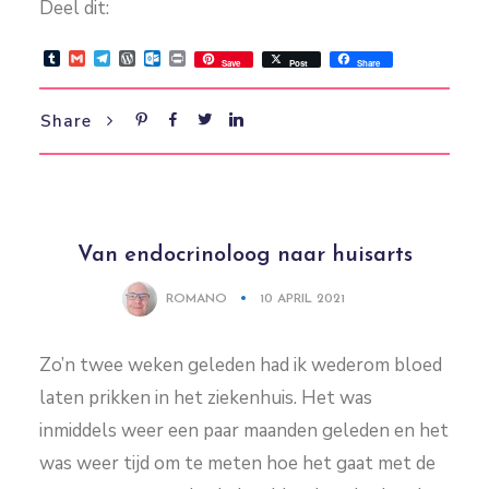
Deel dit:
Tumblr
Gmail
Telegram
WordPress
Outlook.com
Print
Save
Post
Share
Share
Van endocrinoloog naar huisarts
ROMANO
10 APRIL 2021
Zo’n twee weken geleden had ik wederom bloed
laten prikken in het ziekenhuis. Het was
inmiddels weer een paar maanden geleden en het
was weer tijd om te meten hoe het gaat met de