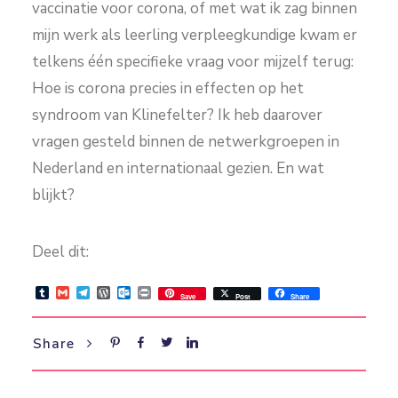
vaccinatie voor corona, of met wat ik zag binnen
mijn werk als leerling verpleegkundige kwam er
telkens één specifieke vraag voor mijzelf terug:
Hoe is corona precies in effecten op het
syndroom van Klinefelter? Ik heb daarover
vragen gesteld binnen de netwerkgroepen in
Nederland en internationaal gezien. En wat
blijkt?
Deel dit:
Tumblr
Gmail
Telegram
WordPress
Outlook.com
Print
Save
Post
Share
Share