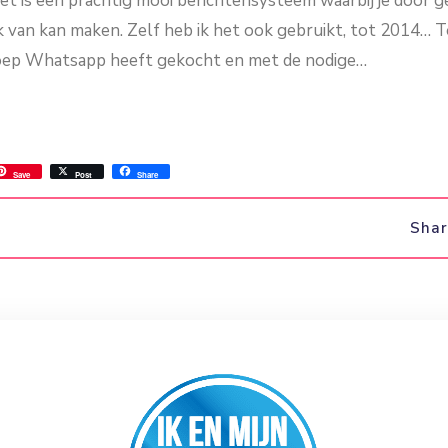
et is een prachtig mooi berichtensysteem waarbij je door g
uik van kan maken. Zelf heb ik het ook gebruikt, tot 2014…
oep Whatsapp heeft gekocht en met de nodige…
ss
ok.com
int
Save
Post
Share
Sha