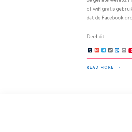
de gehele wereld. H
of wifi gratis gebr
dat de Facebook gr
Deel dit:
Tumblr
Gmail
Telegram
WordPre
Outlo
Pr
READ MORE