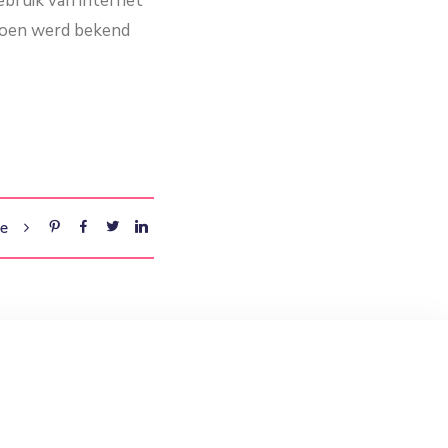
ebruik van internet
 Toen werd bekend
re