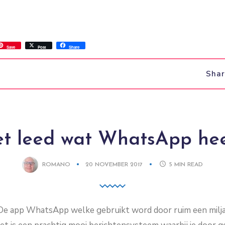
ss
ok.com
int
Save
Post
Share
Sha
t leed wat WhatsApp he
ROMANO
20 NOVEMBER 2017
5
MIN READ
De app WhatsApp welke gebruikt word door ruim een milja