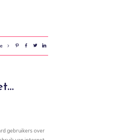
re
et…
rd gebruikers over