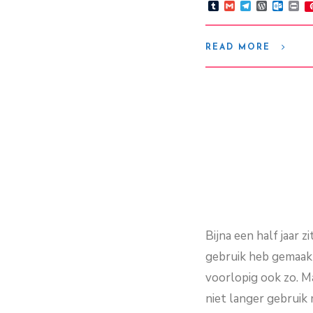
Tumblr
Gmail
Telegram
WordPre
Outlo
Pr
READ MORE
Bijna een half jaar z
gebruik heb gemaakt
voorlopig ook zo. Ma
niet langer gebrui