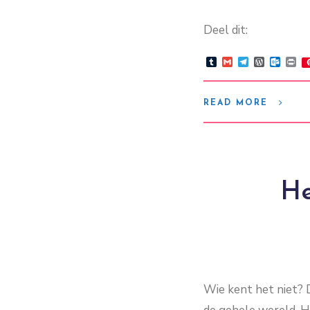
Deel dit:
Tumblr
Gmail
Telegram
WordPre
Outlo
Pr
READ MORE
He
Wie kent het niet? 