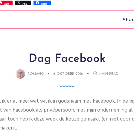
ss
ok.com
int
Save
Post
Share
Sha
Dag Facebook
ROMANO
6 OKTOBER 2021
1
MIN READ
it ik er al mee: wat wil ik in godsnaam met Facebook. In de bij
 van Facebook als privépersoon, met mijn onderneming al l
ar toch heb ik deze week de keuze gemaakt (en niet door de
k maken…