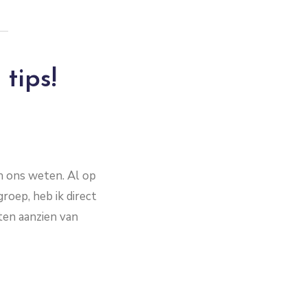
tips!
n ons weten. Al op
oep, heb ik direct
ten aanzien van