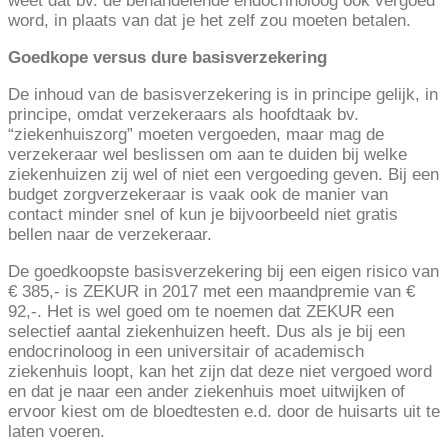
weet dat bv. de behandelende endocrinoloog ook vergoed
word, in plaats van dat je het zelf zou moeten betalen.
Goedkope versus dure basisverzekering
De inhoud van de basisverzekering is in principe gelijk, in
principe, omdat verzekeraars als hoofdtaak bv.
“ziekenhuiszorg” moeten vergoeden, maar mag de
verzekeraar wel beslissen om aan te duiden bij welke
ziekenhuizen zij wel of niet een vergoeding geven. Bij een
budget zorgverzekeraar is vaak ook de manier van
contact minder snel of kun je bijvoorbeeld niet gratis
bellen naar de verzekeraar.
De goedkoopste basisverzekering bij een eigen risico van
€ 385,- is ZEKUR in 2017 met een maandpremie van €
92,-. Het is wel goed om te noemen dat ZEKUR een
selectief aantal ziekenhuizen heeft. Dus als je bij een
endocrinoloog in een universitair of academisch
ziekenhuis loopt, kan het zijn dat deze niet vergoed word
en dat je naar een ander ziekenhuis moet uitwijken of
ervoor kiest om de bloedtesten e.d. door de huisarts uit te
laten voeren.