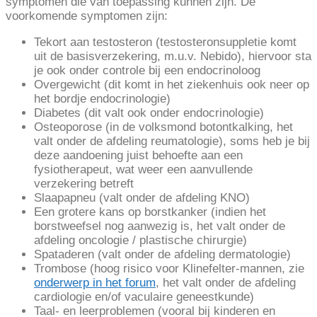
symptomen die van toepassing kunnen zijn. De
voorkomende symptomen zijn:
Tekort aan testosteron (testosteronsuppletie komt
uit de basisverzekering, m.u.v. Nebido), hiervoor sta
je ook onder controle bij een endocrinoloog
Overgewicht (dit komt in het ziekenhuis ook neer op
het bordje endocrinologie)
Diabetes (dit valt ook onder endocrinologie)
Osteoporose (in de volksmond botontkalking, het
valt onder de afdeling reumatologie), soms heb je bij
deze aandoening juist behoefte aan een
fysiotherapeut, wat weer een aanvullende
verzekering betreft
Slaapapneu (valt onder de afdeling KNO)
Een grotere kans op borstkanker (indien het
borstweefsel nog aanwezig is, het valt onder de
afdeling oncologie / plastische chirurgie)
Spataderen (valt onder de afdeling dermatologie)
Trombose (hoog risico voor Klinefelter-mannen, zie
onderwerp in het forum
, het valt onder de afdeling
cardiologie en/of vaculaire geneestkunde)
Taal- en leerproblemen (vooral bij kinderen en