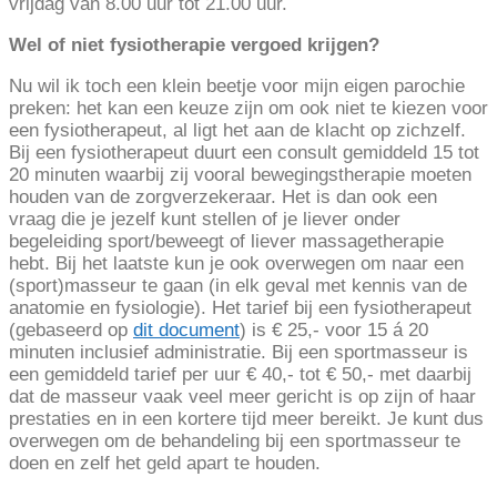
vrijdag van 8.00 uur tot 21.00 uur.
Wel of niet fysiotherapie vergoed krijgen?
Nu wil ik toch een klein beetje voor mijn eigen parochie
preken: het kan een keuze zijn om ook niet te kiezen voor
een fysiotherapeut, al ligt het aan de klacht op zichzelf.
Bij een fysiotherapeut duurt een consult gemiddeld 15 tot
20 minuten waarbij zij vooral bewegingstherapie moeten
houden van de zorgverzekeraar. Het is dan ook een
vraag die je jezelf kunt stellen of je liever onder
begeleiding sport/beweegt of liever massagetherapie
hebt. Bij het laatste kun je ook overwegen om naar een
(sport)masseur te gaan (in elk geval met kennis van de
anatomie en fysiologie). Het tarief bij een fysiotherapeut
(gebaseerd op
dit document
) is € 25,- voor 15 á 20
minuten inclusief administratie. Bij een sportmasseur is
een gemiddeld tarief per uur € 40,- tot € 50,- met daarbij
dat de masseur vaak veel meer gericht is op zijn of haar
prestaties en in een kortere tijd meer bereikt. Je kunt dus
overwegen om de behandeling bij een sportmasseur te
doen en zelf het geld apart te houden.