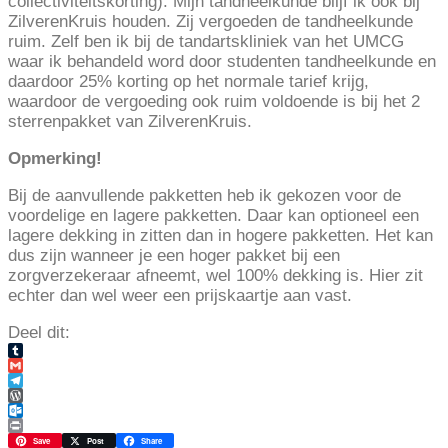
collectiviteitskorting). Mijn tandheelkunde blijf ik ook bij
ZilverenKruis houden. Zij vergoeden de tandheelkunde
ruim. Zelf ben ik bij de tandartskliniek van het UMCG
waar ik behandeld word door studenten tandheelkunde en
daardoor 25% korting op het normale tarief krijg,
waardoor de vergoeding ook ruim voldoende is bij het 2
sterrenpakket van ZilverenKruis.
Opmerking!
Bij de aanvullende pakketten heb ik gekozen voor de
voordelige en lagere pakketten. Daar kan optioneel een
lagere dekking in zitten dan in hogere pakketten. Het kan
dus zijn wanneer je een hoger pakket bij een
zorgverzekeraar afneemt, wel 100% dekking is. Hier zit
echter dan wel weer een prijskaartje aan vast.
Deel dit:
Tumblr
Gmail
Telegram
WordPress
Outlook.com
Print
Save
Post
Share