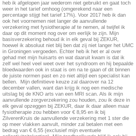
heb ik afgelopen jaar wederom niet gebruikt en gaat toch
weer in het tarief omhoog (omgerekend naar een
percentage stijgt het tarief 17%). Voor 2017 heb ik dan
ook het voornemen niet langer de aanvullende
verzekering met fysiotherapie af te nemen, al twijfel ik
daar op dit moment nog over om eerlijk te zijn. Mijn
basisverzekering behoud ik in elk geval bij ZEKUR,
hoewel ik absoluut niet blij ben dat zij niet langer het UMC
in Groningen vergoeden. Echter heb ik het er al over
gehad met mijn huisarts en wat daaruit kwam is dat ik
zelf wel heel veel weet over het syndroom en hij bepaalde
bloedwaarden ook in staat is om na te gaan of dit binnen
de juiste normen past en zo niet altijd een specialist kan
bellen. Mijn definitieve keuze zal daarover na 12
december vallen, want dan krijg ik nog een medische
uitslag bij de KNO arts van een MRI scan. Als ik mijn
aanvullende zorgverzekering zou houden, zou ik deze in
elk geval opzeggen bij ZEKUR, daar ik daar alleen maar
fysiotherapie zou hebben voor € 8,95 en ik bij
ZilverenKruis de aanvullende verzekering met 1 ster die
op meer vlakken aanvult, minder zal betalen met een
bedrag van € 6,55 (exclusief mijn eventuele