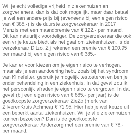
Wil je echt volledige vrijheid in ziekenhuizen en
zorgverleners, dan is dat ook mogelijk, maar daar betaal
je wel een andere prijs bij (eveneens bij een eigen risico
van € 385,-) is de duurste zorgverzekeraar in 2017
Menzis met een maandpremie van € 122,- per maand.
Dit kan natuurlijk voordeliger. De zorgverzekeraar die ook
een vrije keuze biedt als het gaat om ziekenhuizen, is de
verzekeraar Ditzo. Zij rekenen een premie van € 100,95
per maand bij een eigen risico van € 385,-
Je kan er voor kiezen om je eigen risico te verhogen,
maar als je een aandoening hebt, zoals bij het syndroom
van Klinefelter, gebruik je mogelijk testosteron en ben je
onder behandeling in een ziekenhuis. In dat geval zou ik
het persoonlijk afraden je eigen risico te vergroten. In dat
geval (bij een eigen risico van € 885,- per jaar) is de
goedkoopste zorgverzekeraar ZieZo (merk van
ZilverenKruis Achmea) € 71,95. Hier heb je wel keuze uit
een beperkt aantal ziekenhuizen. Wil je alle ziekenhuizen
kunnen bezoeken? Dan is de goedkoopste
zorgverzekeraar Anderzorg met een premie van € 78,-
per maand.