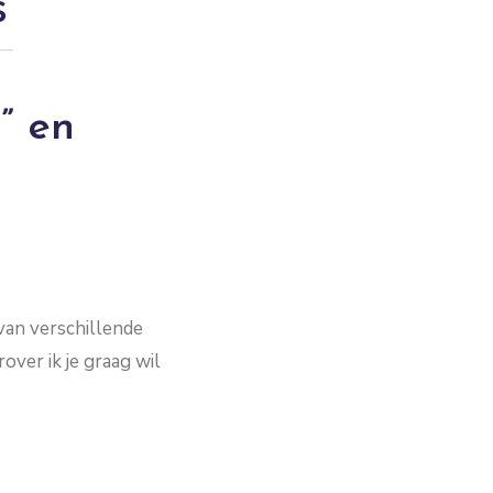
s
k” en
van verschillende
ver ik je graag wil