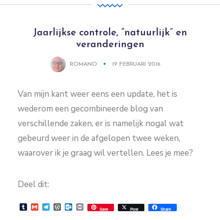
Jaarlijkse controle, “natuurlijk” en
veranderingen
ROMANO
19 FEBRUARI 2016
Van mijn kant weer eens een update, het is
wederom een gecombineerde blog van
verschillende zaken, er is namelijk nogal wat
gebeurd weer in de afgelopen twee weken,
waarover ik je graag wil vertellen. Lees je mee?
Deel dit:
Tumblr
Gmail
Telegram
WordPress
Outlook.com
Print
Save
Post
Share