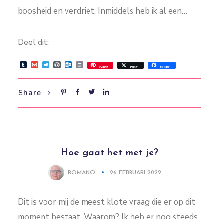
boosheid en verdriet. Inmiddels heb ik al een…
Deel dit:
Tumblr
Gmail
Telegram
WordPress
Outlook.com
Print
Save
Post
Share
Share
Hoe gaat het met je?
ROMANO
26 FEBRUARI 2022
Dit is voor mij de meest klote vraag die er op dit
moment bestaat. Waarom? Ik heb er nog steeds