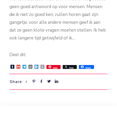
geen goed antwoord op voor mensen. Mensen
die ik niet zo goed ken, zullen horen gaat zijn
gangetje, voor alle andere mensen geef ik aan
dat ze geen klote vragen moeten stellen. Ik heb
ook langere tijd getwijfeld of ik…
Deel dit:
Tumblr
Gmail
Telegram
WordPress
Outlook.com
Print
Save
Post
Share
Share