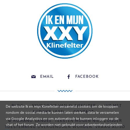
EMAIL
FACEBOOK
BLOG
SYNDROOM VAN KLINEFELTER
UIT MET
De website Ik en mijn Klinefelter verzameld cookies om de knoppen
AUTISME (ASS)
CONTACT
rondom de social media te kunnen laten werken, data te verzamelen
via Google Analystics en om automatisch te kunnen inloggen op de
© ROMANO SANDEE. TEKSTEN MOGEN NIET ZONDER
chat of het forum. Ze worden niet gebruikt voor advertentiedoeleinden.
TOESTEMMING OVERGENOMEN WORDEN. VRAAG ALTIJD