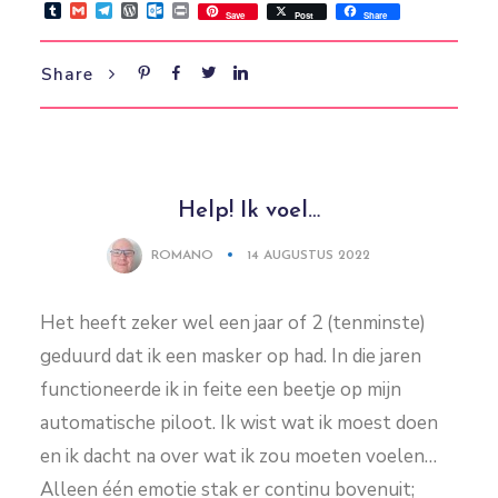
Tumblr
Gmail
Telegram
WordPress
Outlook.com
Print
Save
Post
Share
Share
Help! Ik voel…
ROMANO
14 AUGUSTUS 2022
Het heeft zeker wel een jaar of 2 (tenminste)
geduurd dat ik een masker op had. In die jaren
functioneerde ik in feite een beetje op mijn
automatische piloot. Ik wist wat ik moest doen
en ik dacht na over wat ik zou moeten voelen…
Alleen één emotie stak er continu bovenuit;