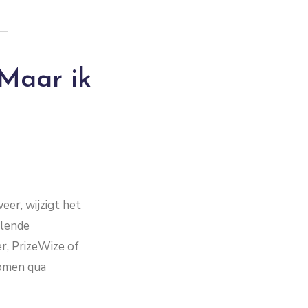
 Maar ik
weer, wijzigt het
llende
er, PrizeWize of
komen qua