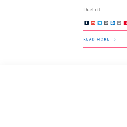
Deel dit:
Tumblr
Gmail
Telegram
WordPre
Outlo
Pr
READ MORE