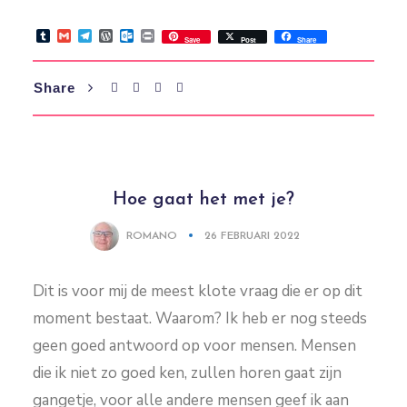
Tumblr
Gmail
Telegram
WordPress
Outlook.com
Print
Save
Post
Share
Share
Hoe gaat het met je?
ROMANO
26 FEBRUARI 2022
Dit is voor mij de meest klote vraag die er op dit
moment bestaat. Waarom? Ik heb er nog steeds
geen goed antwoord op voor mensen. Mensen
die ik niet zo goed ken, zullen horen gaat zijn
gangetje, voor alle andere mensen geef ik aan