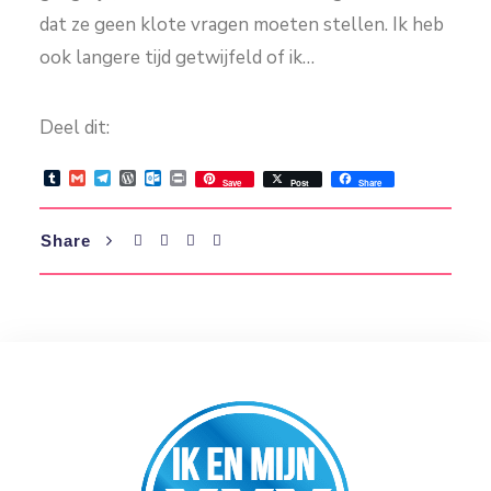
dat ze geen klote vragen moeten stellen. Ik heb
ook langere tijd getwijfeld of ik…
Deel dit:
Tumblr
Gmail
Telegram
WordPress
Outlook.com
Print
Save
Post
Share
Share