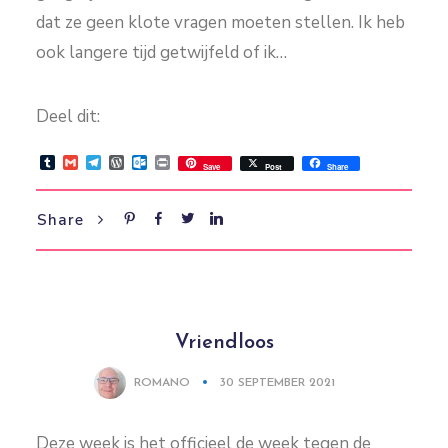
dat ze geen klote vragen moeten stellen. Ik heb
ook langere tijd getwijfeld of ik…
Deel dit:
Tumblr
Gmail
Telegram
WordPress
Outlook.com
Print
Save
Post
Share
Share
Vriendloos
ROMANO
30 SEPTEMBER 2021
Deze week is het officieel de week tegen de