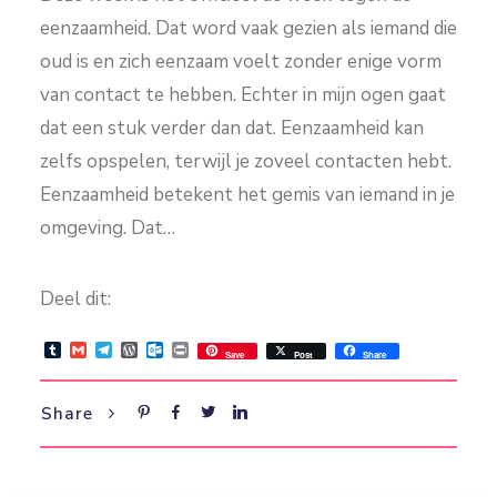
eenzaamheid. Dat word vaak gezien als iemand die
oud is en zich eenzaam voelt zonder enige vorm
van contact te hebben. Echter in mijn ogen gaat
dat een stuk verder dan dat. Eenzaamheid kan
zelfs opspelen, terwijl je zoveel contacten hebt.
Eenzaamheid betekent het gemis van iemand in je
omgeving. Dat…
Deel dit:
Tumblr
Gmail
Telegram
WordPress
Outlook.com
Print
Save
Post
Share
Share