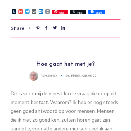
Tumblr
Gmail
Telegram
WordPress
Outlook.com
Print
Save
Post
Share
Share
Hoe gaat het met je?
ROMANO
26 FEBRUARI 2022
Dit is voor mij de meest klote vraag die er op dit
moment bestaat. Waarom? Ik heb er nog steeds
geen goed antwoord op voor mensen. Mensen
die ik niet zo goed ken, zullen horen gaat zijn
gangetje, voor alle andere mensen geef ik aan