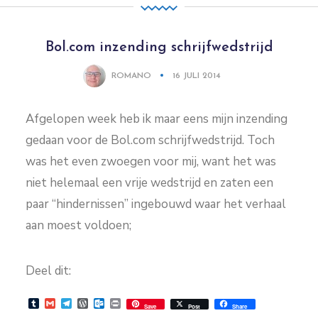
Bol.com inzending schrijfwedstrijd
ROMANO
16 JULI 2014
Afgelopen week heb ik maar eens mijn inzending
gedaan voor de Bol.com schrijfwedstrijd. Toch
was het even zwoegen voor mij, want het was
niet helemaal een vrije wedstrijd en zaten een
paar “hindernissen” ingebouwd waar het verhaal
aan moest voldoen;
Deel dit:
Tumblr
Gmail
Telegram
WordPress
Outlook.com
Print
Save
Post
Share