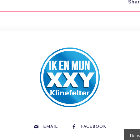
Sha
EMAIL
FACEBOOK
De w