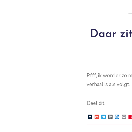
Daar zit
Pfff, ik word er zo 
verhaal is als volgt.
Deel dit:
Tumblr
Gmail
Telegram
WordPre
Outlo
Pr