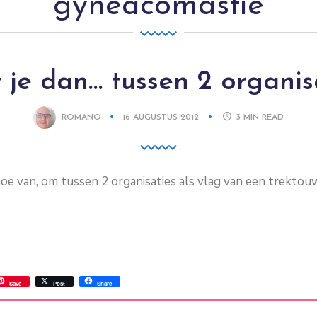
gyneacomastie
 je dan… tussen 2 organis
ROMANO
16 AUGUSTUS 2012
3
MIN READ
moe van, om tussen 2 organisaties als vlag van een trektou
ss
ok.com
int
Save
Post
Share